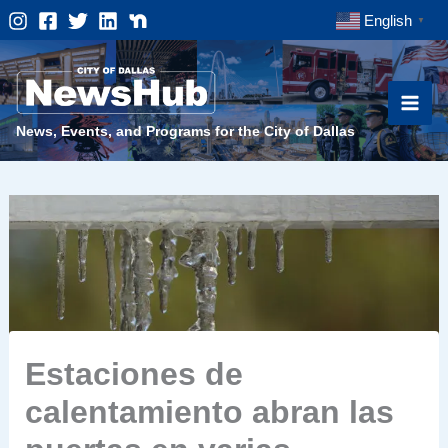
Skip
English
▼
to
content
News, Events, and Programs for the City of Dallas
Estaciones de
calentamiento abran las